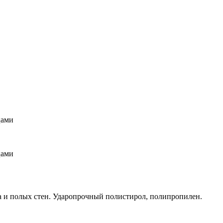
цами
цами
а и полых стен. Ударопрочный полистирол, полипропилен.