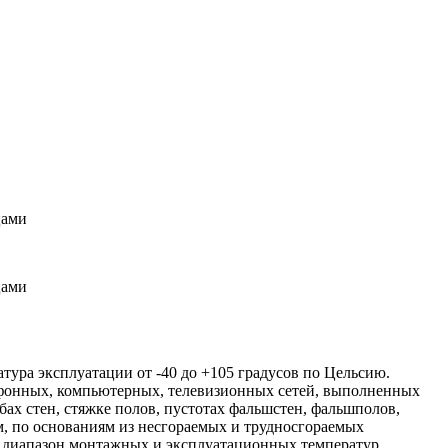
цами
цами
атура эксплуатации от -40 до +105 градусов по Цельсию.
лефонных, компьютерных, телевизионных сетей, выполненных
ах стен, стяжке полов, пустотах фальшстен, фальшполов,
м, по основаниям из несгораемых и трудносгораемых
й диапазон монтажных и эксплуатационных температур,