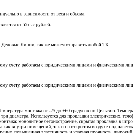
дуально в зависимости от веса и объема,
вляется от 55тыс рублей.
ик Деловые Линии, так же можем отправить любой ТК
ому счету, работаем с юридическими лицами и физическими ли
ому счету, работаем с юридическими лицами и физическими ли
Температура монтажа от -25 до +60 градусов по Цельсию. Темпер
 три диаметра. Используется для прокладки электрических, те
нтажа: монолитное бетоностроение, скрытая прокладка в штроб
а как внутри помещений, так и на открытом воздухе под навесо
орение, повышенная эластичность и ударная прочность, широки