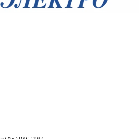
яя (25м ) DKC 11932