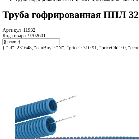
Труба гофрированная ППЛ 32 
Артикул
11932
Код товара
9702601
{ "id": 231648, "canBuy": "N", "price": 310.91, "priceOld": 0, "econ