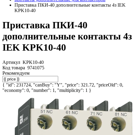
Приставка ПКИ-40 дополнительные контакты 4з IEK
KPK10-40
Приставка ПКИ-40
дополнительные контакты 4з
IEK KPK10-40
Артикул
KPK10-40
Код товара
9741075
Рекомендуем
{ "id": 231724, "canBuy": "Y", "price": 321.72, "priceOld": 0,
"economy": 0, "number": 1, "multiplicity": 1 }