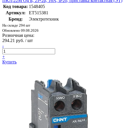
ПКЛ-22М О4 Б, 2з+2р, 16А, IP20, приставка контактная (ЭТ)
Код товара:
1548405
Артикул:
ET515381
Бренд:
Электротехник
На складе 294 шт
Обновлено 09.08.2026
Розничная цена:
294.21 руб. / шт
-
+
Купить