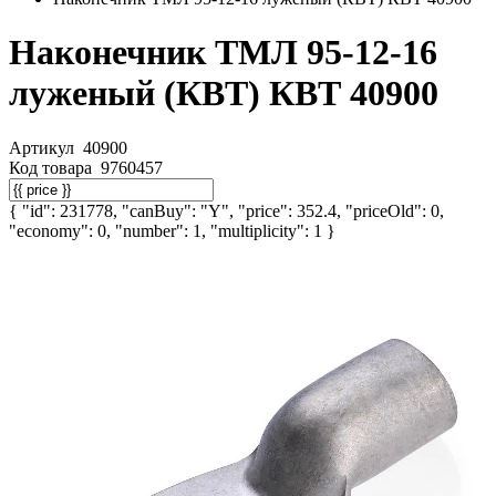
Наконечник ТМЛ 95-12-16
луженый (КВТ) КВТ 40900
Артикул
40900
Код товара
9760457
{ "id": 231778, "canBuy": "Y", "price": 352.4, "priceOld": 0,
"economy": 0, "number": 1, "multiplicity": 1 }