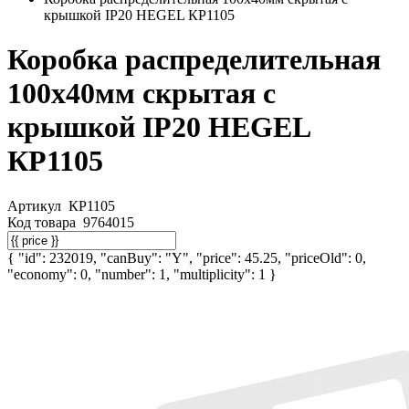
крышкой IP20 HEGEL КР1105
Коробка распределительная
100х40мм скрытая с
крышкой IP20 HEGEL
КР1105
Артикул
КР1105
Код товара
9764015
{ "id": 232019, "canBuy": "Y", "price": 45.25, "priceOld": 0,
"economy": 0, "number": 1, "multiplicity": 1 }