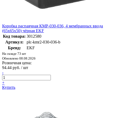
Коробка распаячная КМР-030-036, 4 мембранных ввода
(65х65х50) чёрная EKF
Код товара:
3012580
Артикул:
plc-kmr2-030-036-b
Бренд:
EKF
На складе 73 шт
Обновлено 08.08.2026
Розничная цена:
94.44 руб. / шт
-
+
Купить