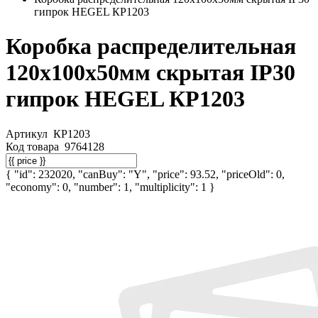
гипрок HEGEL КР1203
Коробка распределительная
120х100х50мм скрытая IP30
гипрок HEGEL КР1203
Артикул
КР1203
Код товара
9764128
{ "id": 232020, "canBuy": "Y", "price": 93.52, "priceOld": 0,
"economy": 0, "number": 1, "multiplicity": 1 }