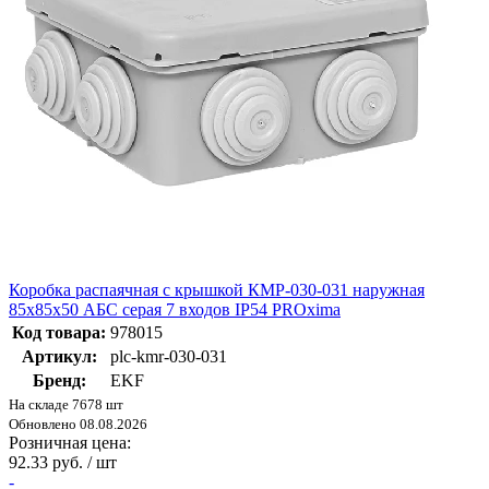
Коробка распаячная с крышкой КМР-030-031 наружная
85х85х50 АБС серая 7 входов IP54 PROxima
Код товара:
978015
Артикул:
plc-kmr-030-031
Бренд:
EKF
На складе 7678 шт
Обновлено 08.08.2026
Розничная цена:
92.33 руб. / шт
-