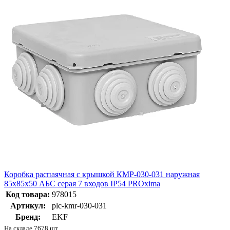
Коробка распаячная с крышкой КМР-030-031 наружная
85х85х50 АБС серая 7 входов IP54 PROxima
Код товара:
978015
Артикул:
plc-kmr-030-031
Бренд:
EKF
На складе 7678 шт