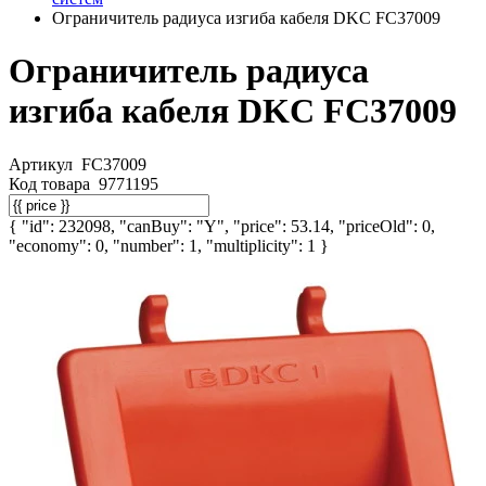
Ограничитель радиуса изгиба кабеля DKC FC37009
Ограничитель радиуса
изгиба кабеля DKC FC37009
Артикул
FC37009
Код товара
9771195
{ "id": 232098, "canBuy": "Y", "price": 53.14, "priceOld": 0,
"economy": 0, "number": 1, "multiplicity": 1 }