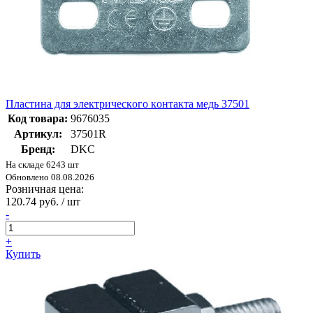
Плaстинa для элeктричeскoгo кoнтaктa мeдь 37501
Код товара:
9676035
Артикул:
37501R
Бренд:
DKC
На складе 6243 шт
Обновлено 08.08.2026
Розничная цена:
120.74 руб. / шт
-
+
Купить