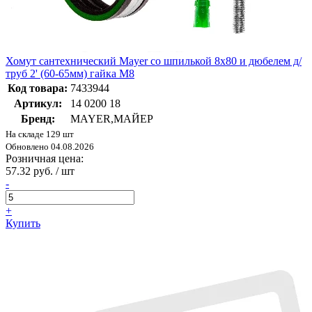
Хомут сантехнический Mayer со шпилькой 8х80 и дюбелем д/
труб 2' (60-65мм) гайка М8
Код товара:
7433944
Артикул:
14 0200 18
Бренд:
MAYER,МАЙЕР
На складе 129 шт
Обновлено 04.08.2026
Розничная цена:
57.32 руб. / шт
-
+
Купить