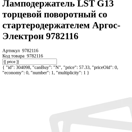
Ламподержатель LST G13
торцевой поворотный со
стартеродержателем Аргос-
Электрон 9782116
Артикул
9782116
Код товара
9782116
{ "id": 304098, "canBuy": "N", "price": 57.33, "priceOld": 0,
"economy": 0, "number": 1, "multiplicity": 1 }