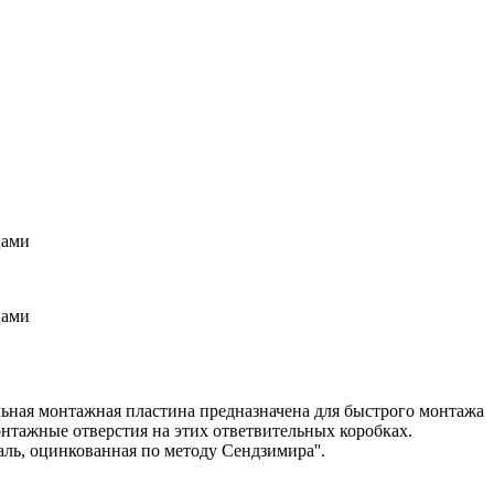
цами
цами
альная монтажная пластина предназначена для быстрого монтажа
онтажные отверстия на этих ответвительных коробках.
ь, оцинкованная по методу Сендзимира''.