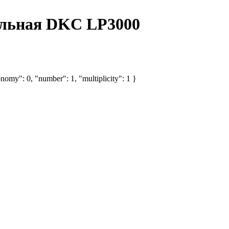
альная DKC LP3000
nomy": 0, "number": 1, "multiplicity": 1 }