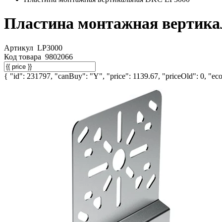
Пластина монтажная вертик
Артикул
LP3000
Код товара
9802066
{ "id": 231797, "canBuy": "Y", "price": 1139.67, "priceOld": 0, "eco