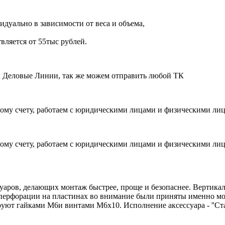
дуально в зависимости от веса и объема,
вляется от 55тыс рублей.
ик Деловые Линии, так же можем отправить любой ТК
ому счету, работаем с юридическими лицами и физическими ли
ому счету, работаем с юридическими лицами и физическими ли
ессуаров, делающих монтаж быстрее, проще и безопаснее. Вертик
ке перфорации на пластинах во внимание были приняты именно м
т гайками М6и винтами М6х10. Исполнение аксессуара - ''Стал