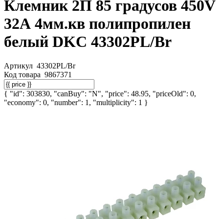
Клемник 2П 85 градусов 450V
32А 4мм.кв полипропилен
белый DKC 43302PL/Br
Артикул
43302PL/Br
Код товара
9867371
{ "id": 303830, "canBuy": "N", "price": 48.95, "priceOld": 0,
"economy": 0, "number": 1, "multiplicity": 1 }