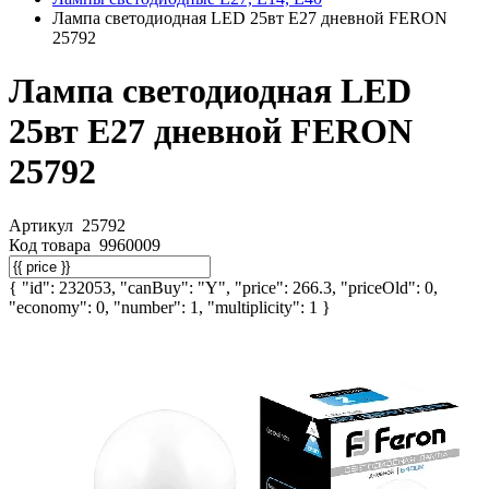
Лампа светодиодная LED 25вт Е27 дневной FERON
25792
Лампа светодиодная LED
25вт Е27 дневной FERON
25792
Артикул
25792
Код товара
9960009
{ "id": 232053, "canBuy": "Y", "price": 266.3, "priceOld": 0,
"economy": 0, "number": 1, "multiplicity": 1 }