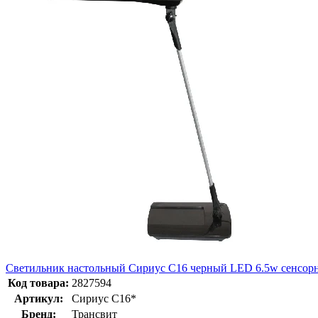
Светильник настольный Сириус С16 черный LED 6.5w сенсорн
Код товара:
2827594
Артикул:
Сириус С16*
Бренд:
Трансвит