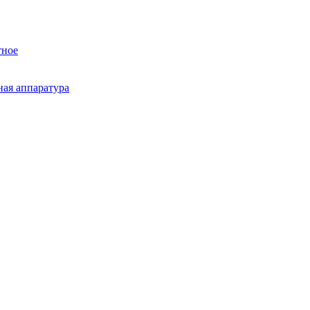
тное
ная аппаратура