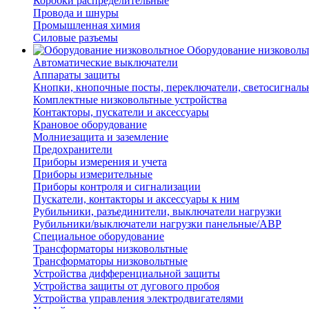
Коробки распределительные
Провода и шнуры
Промышленная химия
Силовые разъемы
Оборудование низковоль
Автоматические выключатели
Аппараты защиты
Кнопки, кнопочные посты, переключатели, светосигналь
Комплектные низковольтные устройства
Контакторы, пускатели и аксессуары
Крановое оборудование
Молниезащита и заземление
Предохранители
Приборы измерения и учета
Приборы измерительные
Приборы контроля и сигнализации
Пускатели, контакторы и аксессуары к ним
Рубильники, разъединители, выключатели нагрузки
Рубильники/выключатели нагрузки панельные/АВР
Специальное оборудование
Трансформаторы низковольтные
Трансформаторы низковольтные
Устройства дифференциальной защиты
Устройства защиты от дугового пробоя
Устройства управления электродвигателями