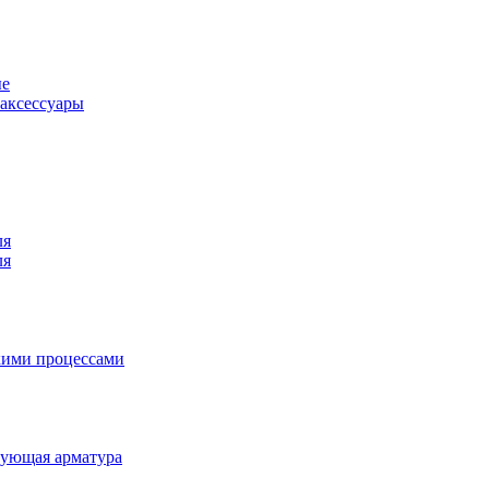
ые
аксессуары
ля
ля
кими процессами
рующая арматура