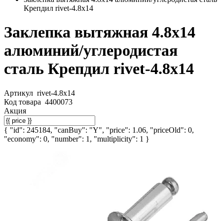
Крепдил rivet-4.8х14
Заклепка вытяжная 4.8х14
алюминий/углеродистая
сталь Крепдил rivet-4.8х14
Артикул
rivet-4.8х14
Код товара
4400073
Акция
{ "id": 245184, "canBuy": "Y", "price": 1.06, "priceOld": 0,
"economy": 0, "number": 1, "multiplicity": 1 }