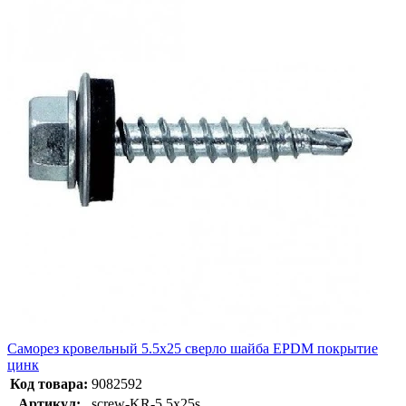
Саморез кровельный 5.5х25 сверло шайба EPDM покрытие
цинк
Код товара:
9082592
Артикул:
screw-KR-5.5х25s