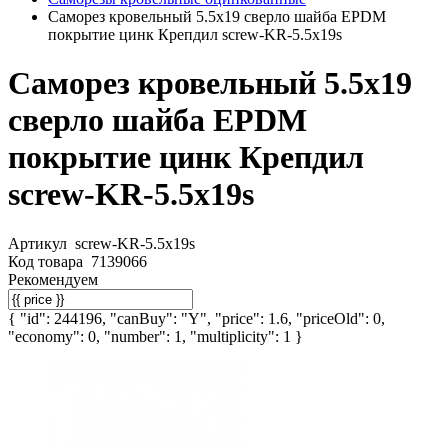
Саморез кровельный 5.5х19 сверло шайба EPDM
покрытие цинк Крепдил screw-KR-5.5х19s
Саморез кровельный 5.5х19
сверло шайба EPDM
покрытие цинк Крепдил
screw-KR-5.5х19s
Артикул
screw-KR-5.5х19s
Код товара
7139066
Рекомендуем
{ "id": 244196, "canBuy": "Y", "price": 1.6, "priceOld": 0,
"economy": 0, "number": 1, "multiplicity": 1 }