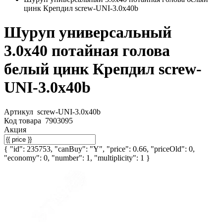
цинк Крепдил screw-UNI-3.0х40b
Шуруп универсальный
3.0х40 потайная голова
белый цинк Крепдил screw-
UNI-3.0х40b
Артикул
screw-UNI-3.0х40b
Код товара
7903095
Акция
{ "id": 235753, "canBuy": "Y", "price": 0.66, "priceOld": 0,
"economy": 0, "number": 1, "multiplicity": 1 }