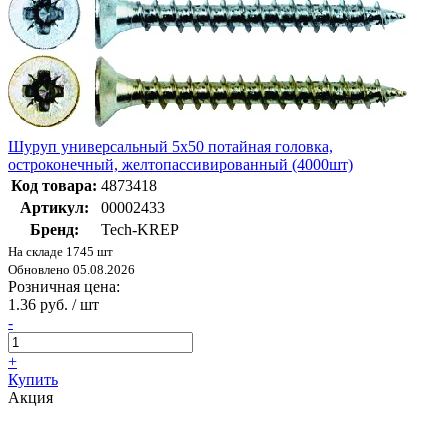
Шуруп универсальный 5х50 потайная головка,
остроконечный, желтопассивированный (4000шт)
Код товара:
4873418
Артикул:
00002433
Бренд:
Tech-KREP
На складе 1745 шт
Обновлено 05.08.2026
Розничная цена:
1.36 руб. / шт
-
+
Купить
Акция