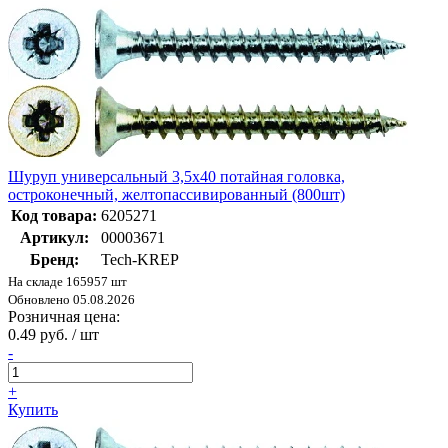
Шуруп универсальный 3,5х40 потайная головка,
остроконечный, желтопассивированный (800шт)
Код товара:
6205271
Артикул:
00003671
Бренд:
Tech-KREP
На складе 165957 шт
Обновлено 05.08.2026
Розничная цена:
0.49 руб. / шт
-
+
Купить