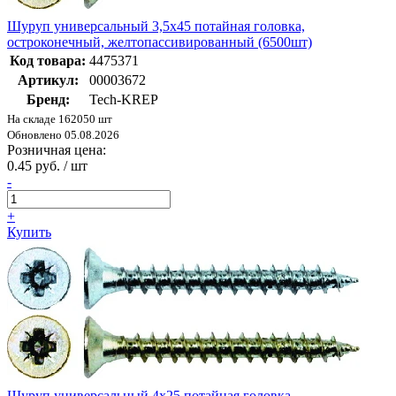
Шуруп универсальный 3,5х45 потайная головка,
остроконечный, желтопассивированный (6500шт)
Код товара:
4475371
Артикул:
00003672
Бренд:
Tech-KREP
На складе 162050 шт
Обновлено 05.08.2026
Розничная цена:
0.45 руб. / шт
-
+
Купить
Шуруп универсальный 4х25 потайная головка,