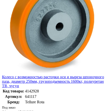
Колесо с возможностью расточки оси и выреза шпоночного
паза, диаметр 250мм, грузоподъемность 1600кг, полиуретан
TR, чугун
Код товара:
4142928
Артикул:
641117
Бренд:
Tellure Rota
Под заказ