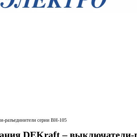
ли-разъединители серии ВН-105
ания DEKraft – выключатели-