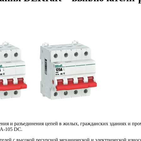
ения и разъединения цепей в жилых, гражданских зданиях и 
ВА-105 DC.
елей с высокой ресурсной механической и электрической износос