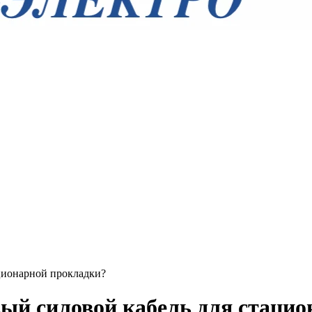
ционарной прокладки?
й силовой кабель для стацио