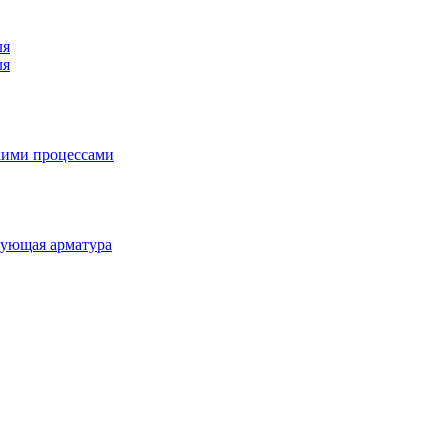
ля
ля
кими процессами
рующая арматура