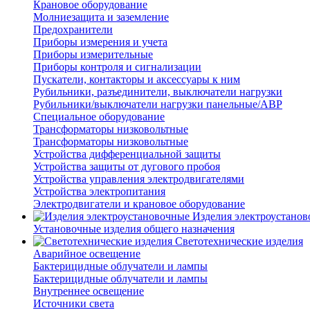
Крановое оборудование
Молниезащита и заземление
Предохранители
Приборы измерения и учета
Приборы измерительные
Приборы контроля и сигнализации
Пускатели, контакторы и аксессуары к ним
Рубильники, разъединители, выключатели нагрузки
Рубильники/выключатели нагрузки панельные/АВР
Специальное оборудование
Трансформаторы низковольтные
Трансформаторы низковольтные
Устройства дифференциальной защиты
Устройства защиты от дугового пробоя
Устройства управления электродвигателями
Устройства электропитания
Электродвигатели и крановое оборудование
Изделия электроустано
Установочные изделия общего назначения
Светотехнические изделия
Аварийное освещение
Бактерицидные облучатели и лампы
Бактерицидные облучатели и лампы
Внутреннее освещение
Источники света