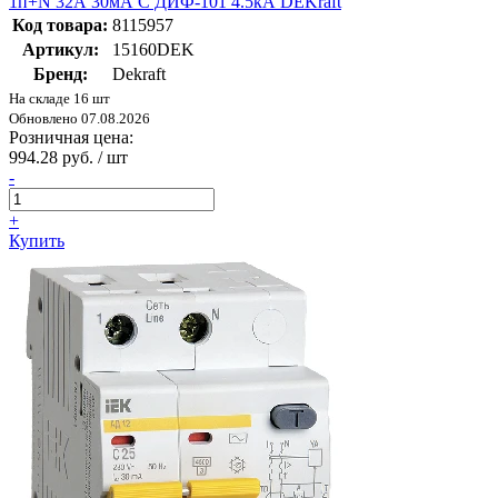
1п+N 32А 30мА С ДИФ-101 4.5кА DEKraft
Код товара:
8115957
Артикул:
15160DEK
Бренд:
Dekraft
На складе 16 шт
Обновлено 07.08.2026
Розничная цена:
994.28 руб. / шт
-
+
Купить