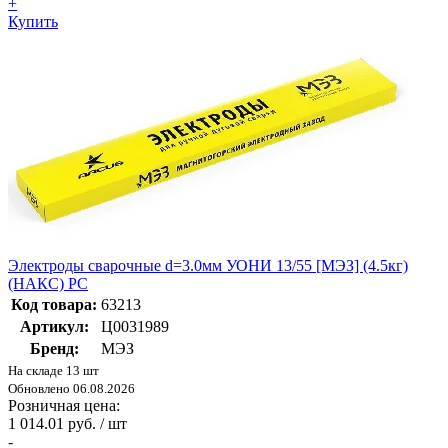
+
Купить
Электроды сварочные d=3.0мм УОНИ 13/55 [МЭЗ] (4.5кг)
(НАКС) РС
Код товара:
63213
Артикул:
Ц0031989
Бренд:
МЭЗ
На складе 13 шт
Обновлено 06.08.2026
Розничная цена:
1 014.01 руб. / шт
-