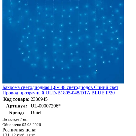
Бахрома светодиодная 1,8м 48 светодиодов Синий свет
Провод прозрачный ULD-B1805-048/DTA BLUE IP20
Код товара:
2336945
Артикул:
UL-00007206*
Бренд:
Uniel
На складе 7 шт
Обновлено 05.08.2026
Розничная цена:
121.12 руб. / шт