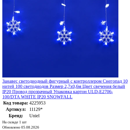
Занавес светодиодный фигурный с контроллером Снегопад 10
нитей 100 светодиодов Размер 2,7х0,6м Цвет свечения белый
IP20 Провод прозрачный Упаковка картон ULD-E2706-
100/DTA WHITE IP20 SNOWFALL
Код товара:
4225953
Артикул:
11129*
Бренд:
Uniel
На складе 1 шт
Обновлено 05.08.2026