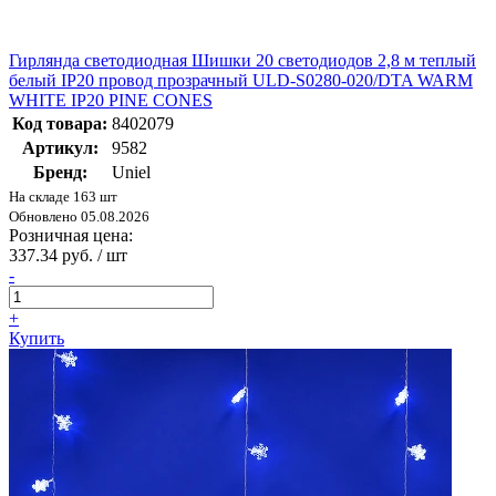
Гирлянда светодиодная Шишки 20 светодиодов 2,8 м теплый
белый IP20 провод прозрачный ULD-S0280-020/DTA WARM
WHITE IP20 PINE CONES
Код товара:
8402079
Артикул:
9582
Бренд:
Uniel
На складе 163 шт
Обновлено 05.08.2026
Розничная цена:
337.34 руб. / шт
-
+
Купить