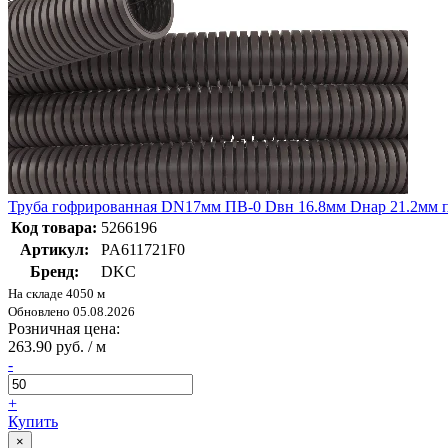
Труба гофрированная DN17мм ПВ-0 Dвн 16.8мм Dнар 21.2мм п
Код товара:
5266196
Артикул:
PA611721F0
Бренд:
DKC
На складе 4050 м
Обновлено 05.08.2026
Розничная цена:
263.90 руб. / м
-
+
Купить
×