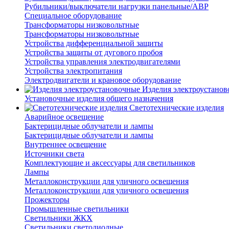
Рубильники/выключатели нагрузки панельные/АВР
Специальное оборудование
Трансформаторы низковольтные
Трансформаторы низковольтные
Устройства дифференциальной защиты
Устройства защиты от дугового пробоя
Устройства управления электродвигателями
Устройства электропитания
Электродвигатели и крановое оборудование
Изделия электроустано
Установочные изделия общего назначения
Светотехнические изделия
Аварийное освещение
Бактерицидные облучатели и лампы
Бактерицидные облучатели и лампы
Внутреннее освещение
Источники света
Комплектующие и аксессуары для светильников
Лампы
Металлоконструкции для уличного освещения
Металлоконструкции для уличного освещения
Прожекторы
Промышленные светильники
Светильники ЖКХ
Светильники светодиодные