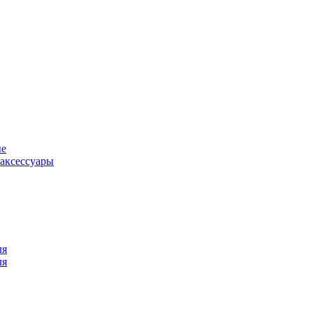
ые
аксессуары
ля
ля