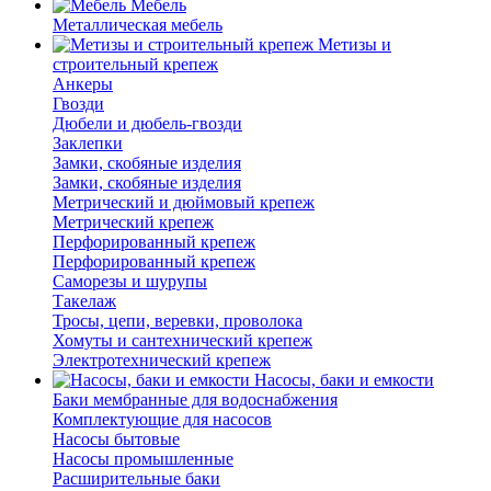
Мебель
Металлическая мебель
Метизы и
строительный крепеж
Анкеры
Гвозди
Дюбели и дюбель-гвозди
Заклепки
Замки, скобяные изделия
Замки, скобяные изделия
Метрический и дюймовый крепеж
Метрический крепеж
Перфорированный крепеж
Перфорированный крепеж
Саморезы и шурупы
Такелаж
Тросы, цепи, веревки, проволока
Хомуты и сантехнический крепеж
Электротехнический крепеж
Насосы, баки и емкости
Баки мембранные для водоснабжения
Комплектующие для насосов
Насосы бытовые
Насосы промышленные
Расширительные баки