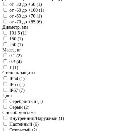
от -30 до +50 (
1
)
от -60 до +100 (
1
)
от -60 до +70 (
1
)
от -70 до +85 (
6
)
Диаметр, мм
101.5 (
1
)
150 (
1
)
250 (
1
)
Масса, кг
0.1 (
2
)
0.3 (
4
)
1 (
1
)
Степень защиты
IP54 (
1
)
IP65 (
1
)
IP67 (
7
)
Цвет
Серебристый (
1
)
Серый (
2
)
Способ монтажа
Внутренний/Наружный (
1
)
Настенный (
6
)
Открытый (
2
)