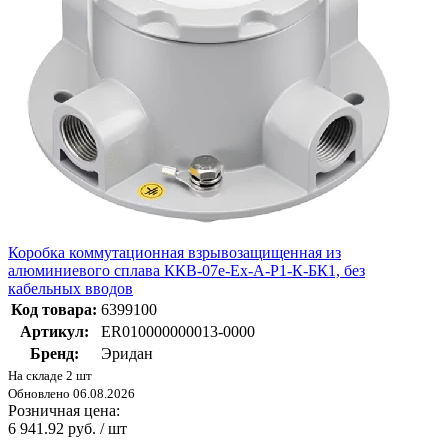
Коробка коммутационная взрывозащищенная из
алюминиевого сплава ККВ-07е-Ex-А-Р1-К-БК1, без
кабельных вводов
Код товара:
6399100
Артикул:
ER010000000013-0000
Бренд:
Эридан
На складе 2 шт
Обновлено 06.08.2026
Розничная цена:
6 941.92 руб. / шт
-