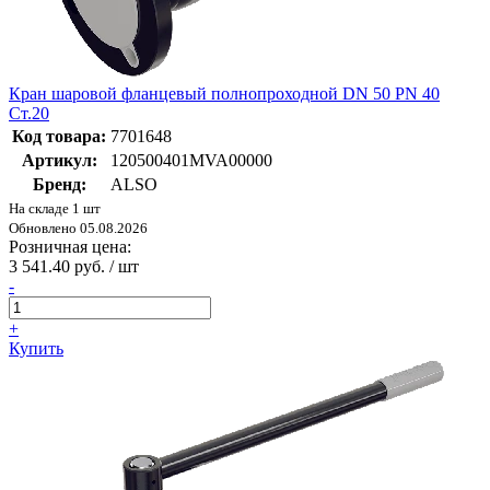
Кран шаровой фланцевый полнопроходной DN 50 PN 40
Ст.20
Код товара:
7701648
Артикул:
120500401MVA00000
Бренд:
ALSO
На складе 1 шт
Обновлено 05.08.2026
Розничная цена:
3 541.40 руб. / шт
-
+
Купить