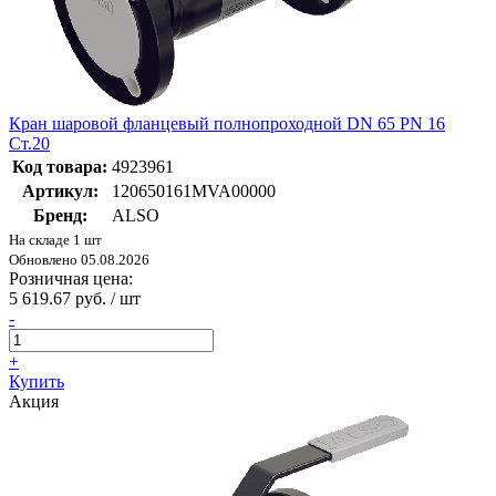
Кран шаровой фланцевый полнопроходной DN 65 PN 16
Ст.20
Код товара:
4923961
Артикул:
120650161MVA00000
Бренд:
ALSO
На складе 1 шт
Обновлено 05.08.2026
Розничная цена:
5 619.67 руб. / шт
-
+
Купить
Акция