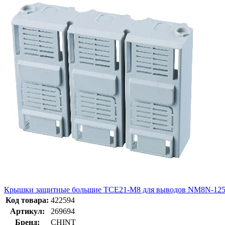
Крышки защитные большие TCE21-M8 для выводов NM8N-125
Код товара:
422594
Артикул:
269694
Бренд:
CHINT