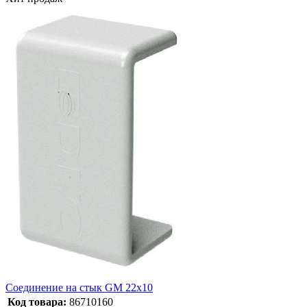
Соединение на стык GM 22x10
Код товара:
86710160