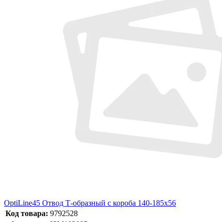
OptiLine45 Отвод Т-образный с короба 140-185х56
Код товара:
9792528