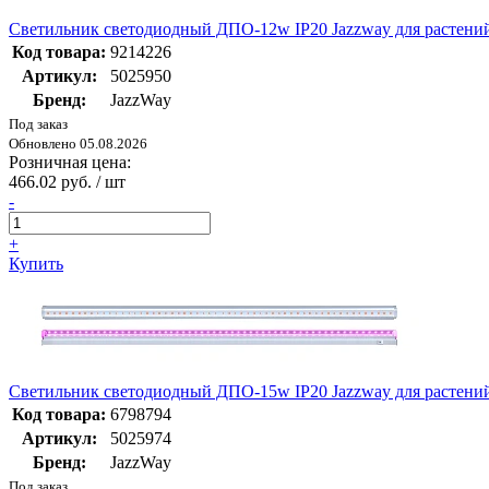
Светильник светодиодный ДПО-12w IP20 Jazzway для растений
Код товара:
9214226
Артикул:
5025950
Бренд:
JazzWay
Под заказ
Обновлено 05.08.2026
Розничная цена:
466.02 руб. / шт
-
+
Купить
Светильник светодиодный ДПО-15w IP20 Jazzway для растений
Код товара:
6798794
Артикул:
5025974
Бренд:
JazzWay
Под заказ