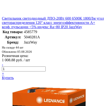
Светильник светодиодный ДПО-20Вт 600 6500К 1800Лм угол
светораспределения 120° класс энергоэффективности A+
коэф. пульсации <5% индекс Ra>80 IP20 JazzWay
Код товара:
4585779
Артикул:
5040281A
Бренд:
JazzWay
На складе 44 шт
Обновлено 05.08.2026
Розничная цена:
1 008.88 руб. / шт
-
+
Купить