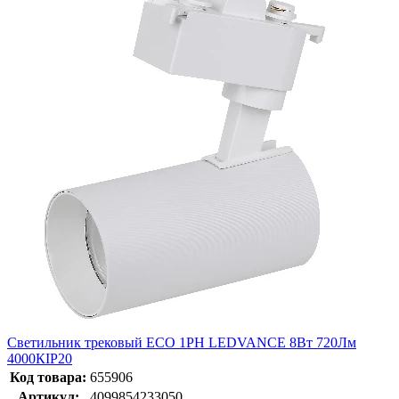
Светильник трековый ECO 1PH LEDVANCE 8Вт 720Лм
4000КIP20
Код товара:
655906
Артикул:
4099854233050