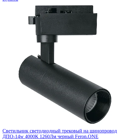
Светильник светодиодный трековый на шинопровод
ДПО-14w 4000К 1260Лм черный Feron.ONE