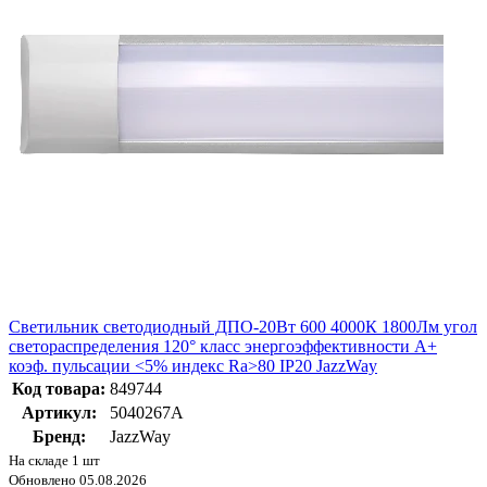
Светильник светодиодный ДПО-20Вт 600 4000К 1800Лм угол
светораспределения 120° класс энергоэффективности A+
коэф. пульсации <5% индекс Ra>80 IP20 JazzWay
Код товара:
849744
Артикул:
5040267A
Бренд:
JazzWay
На складе 1 шт
Обновлено 05.08.2026