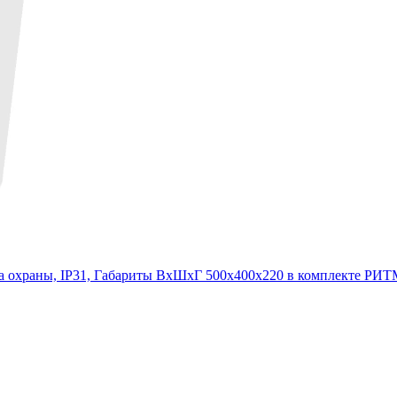
 охраны, IP31, Габариты ВхШхГ 500х400х220 в комплекте РИТМ